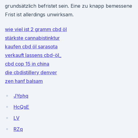
grundsätzlich befristet sein. Eine zu knapp bemessene
Frist ist allerdings unwirksam.
wie viel ist 2 gramm cbd öl
stärkste cannabistinktur
kaufen cbd öl sarasota
verkauft lassens cbd-öl_
cbd cop 15 in china
die cbdistillery denver
zen hanf balsam
JYphq
HcQsE
LV
RZq