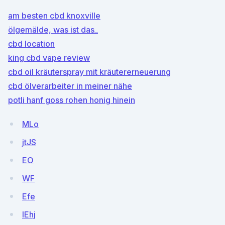
am besten cbd knoxville
ölgemälde, was ist das_
cbd location
king cbd vape review
cbd oil kräuterspray mit kräutererneuerung
cbd ölverarbeiter in meiner nähe
potli hanf goss rohen honig hinein
MLo
jtJS
EO
WF
Efe
lEhj