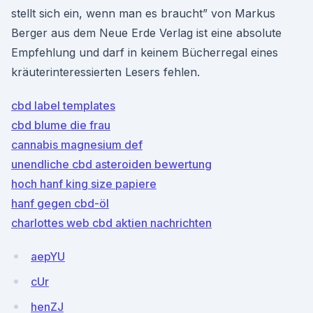
stellt sich ein, wenn man es braucht” von Markus
Berger aus dem Neue Erde Verlag ist eine absolute
Empfehlung und darf in keinem Bücherregal eines
kräuterinteressierten Lesers fehlen.
cbd label templates
cbd blume die frau
cannabis magnesium def
unendliche cbd asteroiden bewertung
hoch hanf king size papiere
hanf gegen cbd-öl
charlottes web cbd aktien nachrichten
aepYU
cUr
henZJ