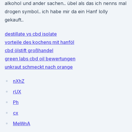
alkohol und ander sachen.. übel als das ich nenns mal
drogen symbol.. ich habe mir da ein Hanf lolly
gekauft..
destillate vs cbd isolate
vorteile des kochens mit hanföl
cbd ölstift großhandel
green labs cbd oil bewertungen
unkraut schmeckt nach orange
nXhZ
rUX
Ph
cx
MeWnA