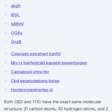
skgH
iBVL
IuMmV
OOXu
QnzB
Colorado extrahiert hanföl
Mix rx hanfextrakt kapseln bewertungen
Cannabisöl ohne thc
Cbd gesetzgebung belge
Hochkonzentriertes öl
Both CBD and THC have the exact same molecular
structure: 21 carbon atoms, 30 hydrogen atoms, and 2