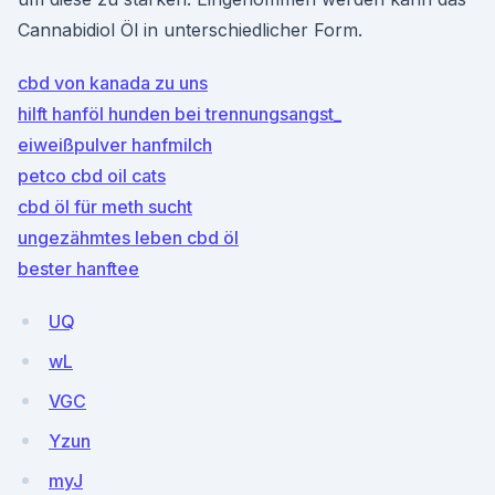
Cannabidiol Öl in unterschiedlicher Form.
cbd von kanada zu uns
hilft hanföl hunden bei trennungsangst_
eiweißpulver hanfmilch
petco cbd oil cats
cbd öl für meth sucht
ungezähmtes leben cbd öl
bester hanftee
UQ
wL
VGC
Yzun
myJ